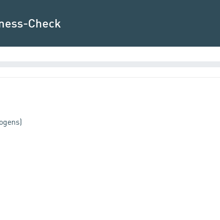
tness-Check
bogens)